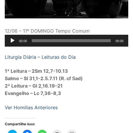
12/06 – 11º DOMINGO Tempo Comum
Tocador
00:00
00:00
de
áudio
Liturgia Diária – Leituras do Dia
1ª Leitura – 2Sm 12,7-10.13
Salmo – Sl 31,1-2.5.7.11 (R. cf 5ad)
2ª Leitura – Gl 2,16.19-21
Evangelho – Lc 7,36-8,3
Ver Homilias Anteriores
Compartilhe isso: