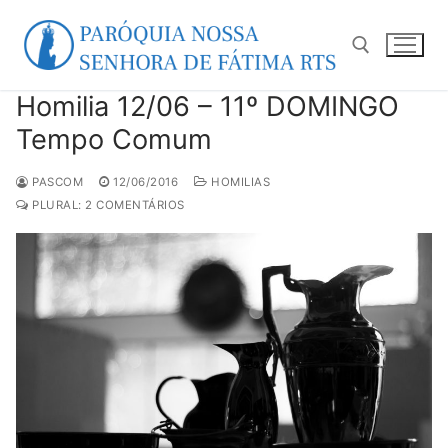
Pular
para
o
conteúdo
Homilia 12/06 – 11º DOMINGO
Pesquisar por:
Tempo Comum
PASCOM
12/06/2016
HOMILIAS
PLURAL: 2 COMENTÁRIOS