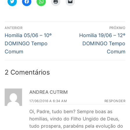
Clique
Clique
Clique
Clique
Clique
para
para
para
para
para
compartilhar
compartilhar
compartilhar
imprimir(abre
enviar
no
no
no
em
um
Twitter(abre
Facebook(abre
WhatsApp(abre
nova
link
em
em
em
janela)
por
nova
nova
nova
e-
Navegação
janela)
janela)
janela)
mail
ANTERIOR
PRÓXIMO
para
de
Post
Próximo
um
Homilia 05/06 – 10º
Homilia 19/06 – 12º
amigo(abre
anterior:
post:
em
Post
DOMINGO Tempo
DOMINGO Tempo
nova
janela)
Comum
Comum
2 Comentários
ANDREA CUTRIM
17/06/2016 A 6:34 AM
RESPONDER
Oi, Padre, tudo bem? Sempre boas as
homilias, vindo do Filho Ungido de Deus,
tudo prospera, parabéns pela evolução do