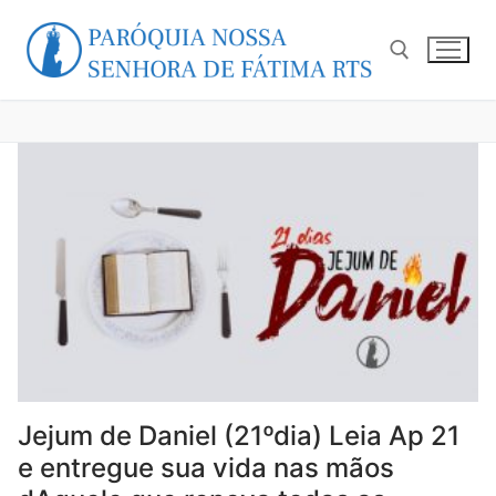
Pular
para
o
conteúdo
Pesquisar por:
Jejum de Daniel (21ºdia) Leia Ap 21
e entregue sua vida nas mãos