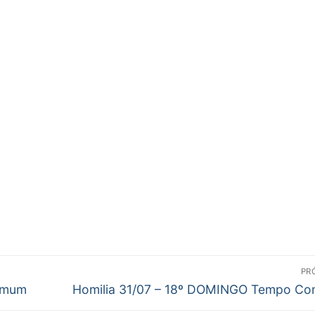
PR
Próximo
omum
Homilia 31/07 – 18º DOMINGO Tempo C
post: