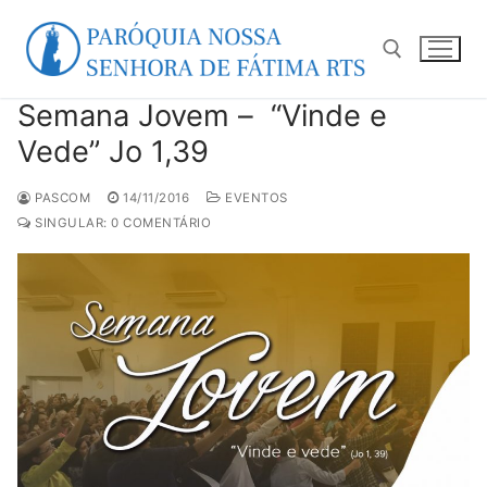
Pular
para
o
conteúdo
Semana Jovem – “Vinde e
Pesquisar por:
Vede” Jo 1,39
PASCOM
14/11/2016
EVENTOS
SINGULAR: 0 COMENTÁRIO