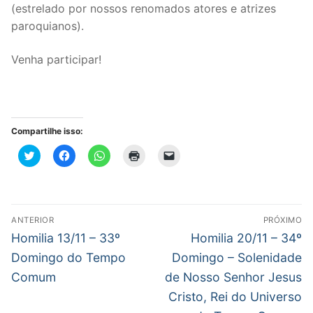
(estrelado por nossos renomados atores e atrizes
paroquianos).
Venha participar!
Compartilhe isso:
Clique
Clique
Clique
Clique
Clique
para
para
para
para
para
compartilhar
compartilhar
compartilhar
imprimir(abre
enviar
no
no
no
em
um
Twitter(abre
Facebook(abre
WhatsApp(abre
nova
link
em
em
em
janela)
por
nova
nova
nova
e-
Navegação
janela)
janela)
janela)
mail
ANTERIOR
PRÓXIMO
para
de
Post
Próximo
um
Homilia 13/11 – 33º
Homilia 20/11 – 34º
amigo(abre
anterior:
post:
em
Post
Domingo do Tempo
Domingo – Solenidade
nova
janela)
Comum
de Nosso Senhor Jesus
Cristo, Rei do Universo