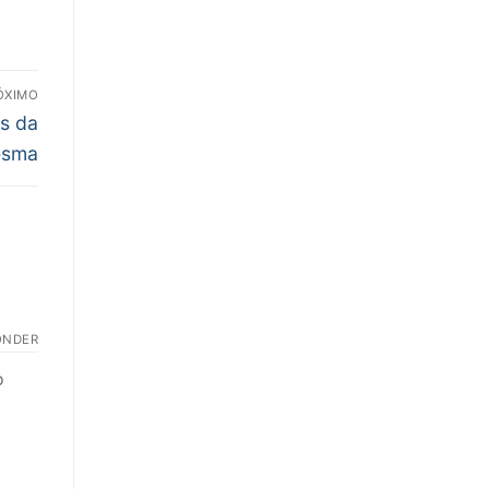
ÓXIMO
as da
esma
ONDER
o