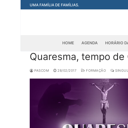
Pular
UMA FAMÍLIA DE FAMÍLIAS.
para
o
conteúdo
HOME
AGENDA
HORÁRIO D
Quaresma, tempo de
PASCOM
28/02/2017
FORMAÇÃO
SINGUL