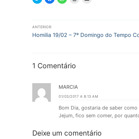
para
para
para
para
para
compartilhar
compartilhar
compartilhar
imprimir(abre
enviar
no
no
no
em
um
Twitter(abre
Facebook(abre
WhatsApp(abre
nova
link
em
em
em
janela)
por
nova
nova
nova
e-
Navegação
janela)
janela)
janela)
mail
ANTERIOR
para
Post
um
de
Homilia 19/02 – 7º Domingo do Tempo 
amigo(abre
anterior:
em
nova
Post
janela)
1 Comentário
MARCIA
01/03/2017 A 8:13 AM
Bom Dia, gostaria de saber como 
Jejum, fico sem comer, por quan
Deixe um comentário