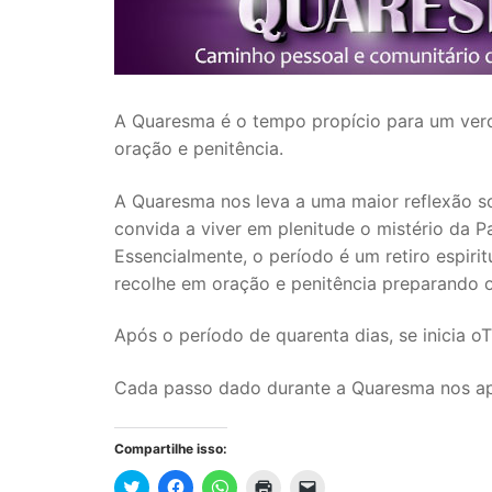
A Quaresma é o tempo propício para um verd
oração e penitência.
A Quaresma nos leva a uma maior reflexão so
convida a viver em plenitude o mistério da P
Essencialmente, o período é um retiro espirit
recolhe em oração e penitência preparando o 
Após o período de quarenta dias, se inicia 
Cada passo dado durante a Quaresma nos apr
Compartilhe isso:
Clique
Clique
Clique
Clique
Clique