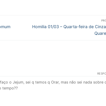
PR
Próximo
Comum
Homilia 01/03 – Quarta-feira de Cinz
post:
Quar
RESP
faço o Jejum, sei q temos q Orar, mas não sei nada sobre 
to tempo??