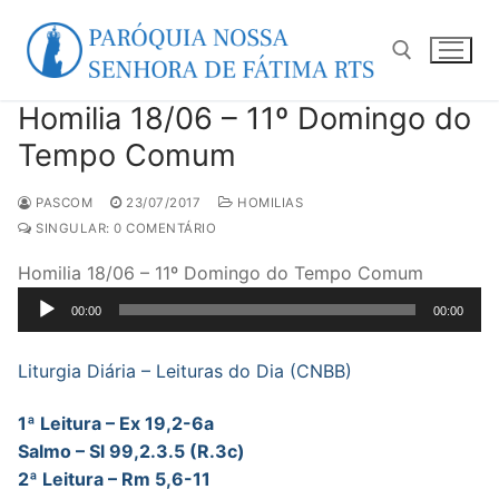
Pular
para
o
conteúdo
Homilia 18/06 – 11º Domingo do
Pesquisar por:
Tempo Comum
PASCOM
23/07/2017
HOMILIAS
SINGULAR: 0 COMENTÁRIO
Homilia 18/06 – 11º Domingo do Tempo Comum
Tocador
00:00
00:00
de
áudio
Liturgia Diária – Leituras do Dia (CNBB)
1ª Leitura – Ex 19,2-6a
Salmo – Sl 99,2.3.5 (R.3c)
2ª Leitura – Rm 5,6-11