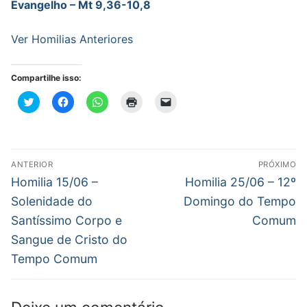
Evangelho – Mt 9,36-10,8
Ver Homilias Anteriores
Compartilhe isso:
Clique
Clique
Clique
Clique
Clique
para
para
para
para
para
compartilhar
compartilhar
compartilhar
imprimir(abre
enviar
no
no
no
em
um
Twitter(abre
Facebook(abre
WhatsApp(abre
nova
link
em
em
em
janela)
por
nova
nova
nova
e-
Navegação
janela)
janela)
janela)
mail
ANTERIOR
PRÓXIMO
para
de
Post
Próximo
um
Homilia 15/06 –
Homilia 25/06 – 12º
amigo(abre
anterior:
post:
em
Post
Solenidade do
Domingo do Tempo
nova
janela)
Santíssimo Corpo e
Comum
Sangue de Cristo do
Tempo Comum