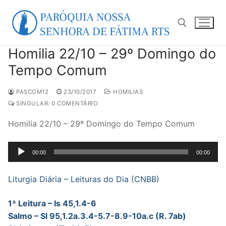
Pular
para
o
conteúdo
Homilia 22/10 – 29º Domingo do
Pesquisar por:
Tempo Comum
PASCOM12
23/10/2017
HOMILIAS
SINGULAR: 0 COMENTÁRIO
Homilia 22/10 – 29º Domingo do Tempo Comum
Tocador
00:00
00:00
de
áudio
Liturgia Diária – Leituras do Dia (CNBB)
1ª Leitura – Is 45,1.4-6
Salmo – Sl 95,1.2a.3.4-5.7-8.9-10a.c (R. 7ab)