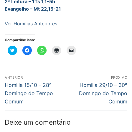
2ª Leitura – 1Ts 1,1-5b
Evangelho – Mt 22,15-21
Ver Homilias Anteriores
Compartilhe isso:
Clique
Clique
Clique
Clique
Clique
para
para
para
para
para
compartilhar
compartilhar
compartilhar
imprimir(abre
enviar
no
no
no
em
um
Twitter(abre
Facebook(abre
WhatsApp(abre
nova
link
em
em
em
janela)
por
nova
nova
nova
e-
Navegação
janela)
janela)
janela)
mail
ANTERIOR
PRÓXIMO
para
de
Post
Próximo
um
Homilia 15/10 – 28º
Homilia 29/10 – 30º
amigo(abre
anterior:
post:
em
Post
Domingo do Tempo
Domingo do Tempo
nova
janela)
Comum
Comum
Deixe um comentário