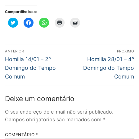
Compartilhe isso:
Clique
Clique
Clique
Clique
Clique
para
para
para
para
para
compartilhar
compartilhar
compartilhar
imprimir(abre
enviar
no
no
no
em
um
Twitter(abre
Facebook(abre
WhatsApp(abre
nova
link
em
em
em
janela)
por
nova
nova
nova
e-
Navegação
janela)
janela)
janela)
mail
ANTERIOR
PRÓXIMO
para
de
Post
Próximo
um
Homilia 14/01 – 2º
Homilia 28/01 – 4º
amigo(abre
anterior:
post:
em
Post
Domingo do Tempo
Domingo do Tempo
nova
janela)
Comum
Comum
Deixe um comentário
O seu endereço de e-mail não será publicado.
Campos obrigatórios são marcados com
*
COMENTÁRIO
*