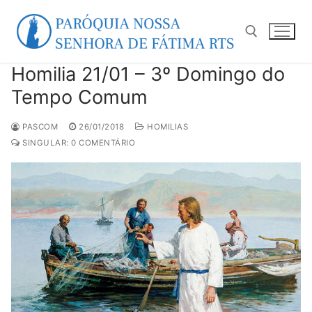
Pular
para
o
conteúdo
Homilia 21/01 – 3º Domingo do
Pesquisar por:
Tempo Comum
PASCOM
26/01/2018
HOMILIAS
SINGULAR: 0 COMENTÁRIO