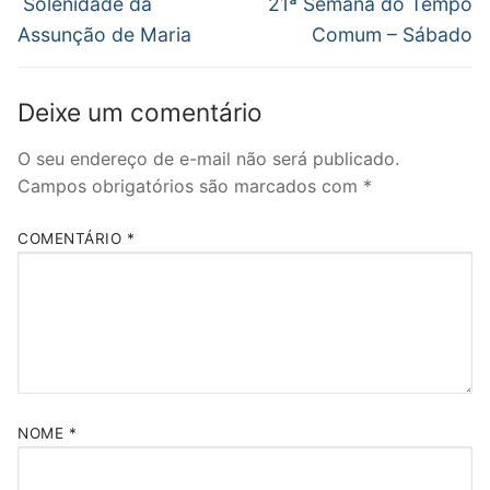
Post
Solenidade da
21ª Semana do Tempo
nova
janela)
Assunção de Maria
Comum – Sábado
Deixe um comentário
O seu endereço de e-mail não será publicado.
Campos obrigatórios são marcados com
*
COMENTÁRIO
*
NOME
*