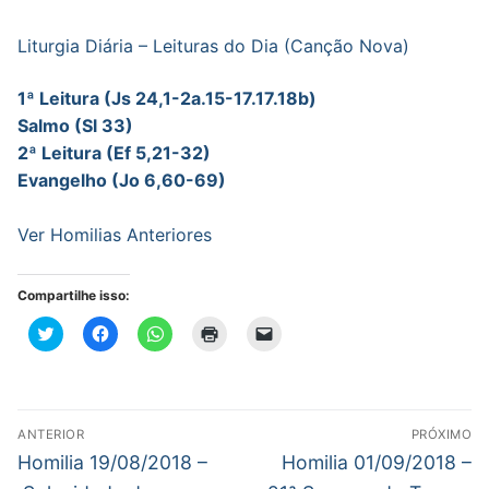
Liturgia Diária – Leituras do Dia (Canção Nova)
1ª Leitura (Js 24,1-2a.15-17.17.18b)
Salmo (Sl 33)
2ª Leitura (Ef 5,21-32)
Evangelho (Jo 6,60-69)
Ver Homilias Anteriores
Compartilhe isso:
Clique
Clique
Clique
Clique
Clique
para
para
para
para
para
compartilhar
compartilhar
compartilhar
imprimir(abre
enviar
no
no
no
em
um
Twitter(abre
Facebook(abre
WhatsApp(abre
nova
link
em
em
em
janela)
por
nova
nova
nova
e-
Navegação
janela)
janela)
janela)
mail
ANTERIOR
PRÓXIMO
para
de
Post
Próximo
um
Homilia 19/08/2018 –
Homilia 01/09/2018 –
amigo(abre
anterior:
post:
em