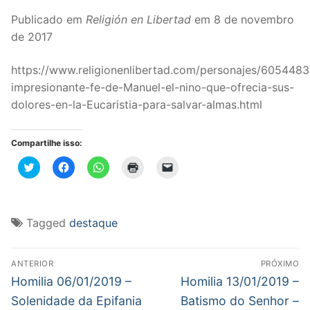
Publicado em
Religión en Libertad
em 8 de novembro
de 2017
https://www.religionenlibertad.com/personajes/605448
impresionante-fe-de-Manuel-el-nino-que-ofrecia-sus-
dolores-en-la-Eucaristia-para-salvar-almas.html
Compartilhe isso:
Clique
Clique
Clique
Clique
Clique
para
para
para
para
para
compartilhar
compartilhar
compartilhar
imprimir(abre
enviar
no
no
no
em
um
Twitter(abre
Facebook(abre
WhatsApp(abre
nova
link
em
em
em
janela)
por
nova
nova
nova
e-
Tagged
destaque
janela)
janela)
janela)
mail
para
um
Navegação
amigo(abre
em
ANTERIOR
PRÓXIMO
nova
de
Post
Próximo
Homilia 06/01/2019 –
Homilia 13/01/2019 –
janela)
anterior:
post:
Post
Solenidade da Epifania
Batismo do Senhor –