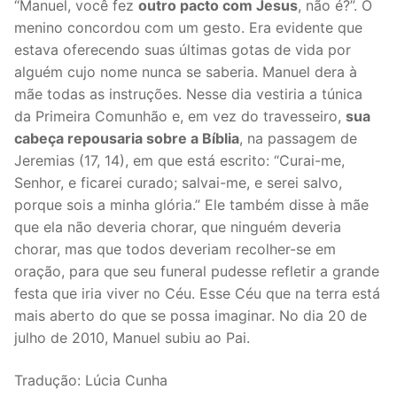
“Manuel, você fez
outro pacto com Jesus
, não é?”. O
menino concordou com um gesto. Era evidente que
estava oferecendo suas últimas gotas de vida por
alguém cujo nome nunca se saberia. Manuel dera à
mãe todas as instruções. Nesse dia vestiria a túnica
da Primeira Comunhão e, em vez do travesseiro,
sua
cabeça repousaria sobre a Bíblia
, na passagem de
Jeremias (17, 14), em que está escrito: “Curai-me,
Senhor, e ficarei curado; salvai-me, e serei salvo,
porque sois a minha glória.” Ele também disse à mãe
que ela não deveria chorar, que ninguém deveria
chorar, mas que todos deveriam recolher-se em
oração, para que seu funeral pudesse refletir a grande
festa que iria viver no Céu. Esse Céu que na terra está
mais aberto do que se possa imaginar. No dia 20 de
julho de 2010, Manuel subiu ao Pai.
Tradução: Lúcia Cunha