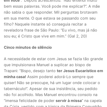
em você’
.” Depois acrescentou: “Não entendi muito
bem essas palavras. Você pode me explicar?”. A mãe
não sabia o que responder. Mil perguntas brotavam
em sua mente. O que estava se passando com seu
filho? Naquele instante só conseguia recitar a
reveladora frase de São Paulo: “Eu vivo, mas já não
sou eu; é Cristo que vive em mim.” (Gal 2, 20)
Cinco minutos de silêncio
A necessidade de estar com Jesus se fazia tão grande
que impulsionava Manuel a suplicar ao bispo de
Trapani: “Bispo, desejo tanto
ter Jesus Eucarístico em
minha casa!
Assim poderei adorá-Lo sempre que
quiser! Não se preocupe, há um lugar onde colocar o
tabernáculo!”. Apesar de sua insistência, seu pedido
não foi acolhido. Mas Manuel encontrou consolo na
“imensa felicidade de poder
servir à missa
” na capela
da Cúria, vestido com a túnica da Primeira Comunhão.