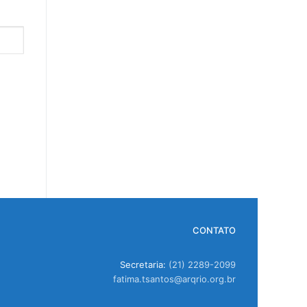
CONTATO
Secretaria:
(21) 2289-2099
fatima.tsantos@arqrio.org.br