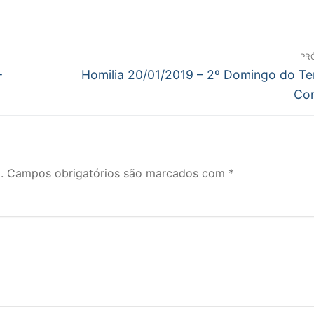
PR
Próximo
–
Homilia 20/01/2019 – 2º Domingo do T
post:
Co
.
Campos obrigatórios são marcados com
*