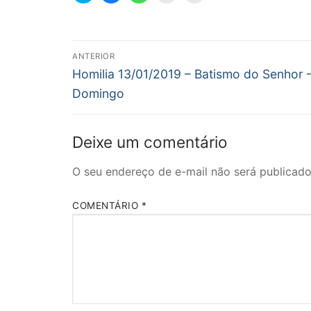
compartilhar
compartilhar
compartilhar
imprimir(abre
enviar
no
no
no
em
um
Twitter(abre
Facebook(abre
WhatsApp(abre
nova
link
em
em
em
janela)
por
nova
nova
nova
e-
Navegação
janela)
janela)
janela)
mail
ANTERIOR
para
Post
um
de
Homilia 13/01/2019 – Batismo do Senhor 
amigo(abre
anterior:
em
Domingo
nova
Post
janela)
Deixe um comentário
O seu endereço de e-mail não será publicado
COMENTÁRIO
*