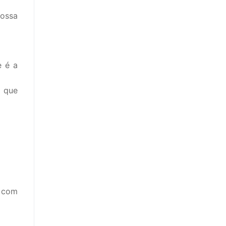
nossa
e é a
o que
r com