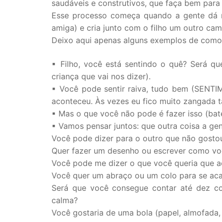
saudáveis e construtivos, que faça bem para
Esse processo começa quando a gente dá no
amiga) e cria junto com o filho um outro cami
Deixo aqui apenas alguns exemplos de como
▪ Filho, você está sentindo o quê? Será qu
criança que vai nos dizer).
▪ Você pode sentir raiva, tudo bem (SENT
aconteceu. Às vezes eu fico muito zangada 
▪ Mas o que você não pode é fazer isso (ba
▪ Vamos pensar juntos: que outra coisa a ge
Você pode dizer para o outro que não gostou
Quer fazer um desenho ou escrever como voc
Você pode me dizer o que você queria que a
Você quer um abraço ou um colo para se ac
Será que você consegue contar até dez c
calma?
Você gostaria de uma bola (papel, almofada, 