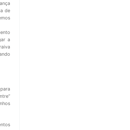
iança
va de
zemos
mento
gar a
raiva
uando
 para
ntre”
inhos
ntos