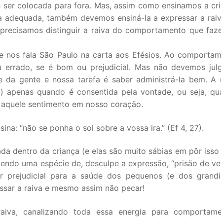
e ser colocada para fora. Mas, assim como ensinamos a cr
ira adequada, também devemos ensiná-la a expressar a rai
o precisamos distinguir a raiva do comportamento que fa
 nos fala São Paulo na carta aos Efésios. Ao comporta
u errado, se é bom ou prejudicial. Mas não devemos jul
 da gente e nossa tarefa é saber administrá-la bem. A 
l) apenas quando é consentida pela vontade, ou seja, q
 aquele sentimento em nosso coração.
na: “não se ponha o sol sobre a vossa ira.” (Ef 4, 27).
cada dentro da criança (e elas são muito sábias em pôr isso
vendo uma espécie de, desculpe a expressão, “prisão de ve
 prejudicial para a saúde dos pequenos (e dos grand
ssar a raiva e mesmo assim não pecar!
aiva, canalizando toda essa energia para comportame