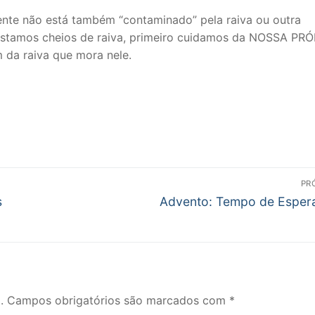
gente não está também “contaminado” pela raiva ou outra
 estamos cheios de raiva, primeiro cuidamos da NOSSA PR
m da raiva que mora nele.
PR
Próximo
s
Advento: Tempo de Esper
post:
.
Campos obrigatórios são marcados com
*