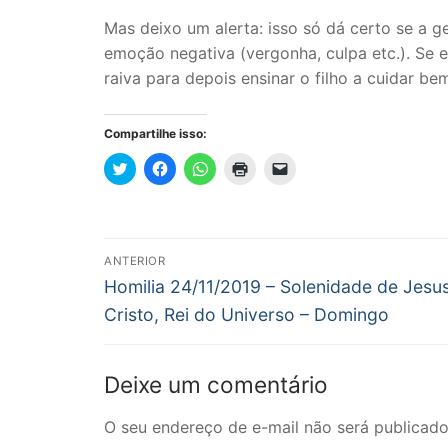
Mas deixo um alerta: isso só dá certo se a 
emoção negativa (vergonha, culpa etc.). Se
raiva para depois ensinar o filho a cuidar be
Compartilhe isso:
Clique
Clique
Clique
Clique
Clique
para
para
para
para
para
compartilhar
compartilhar
compartilhar
imprimir(abre
enviar
no
no
no
em
um
Twitter(abre
Facebook(abre
WhatsApp(abre
nova
link
em
em
em
janela)
por
nova
nova
nova
e-
Navegação
janela)
janela)
janela)
mail
ANTERIOR
para
Post
um
de
Homilia 24/11/2019 – Solenidade de Jesu
amigo(abre
anterior:
em
Cristo, Rei do Universo – Domingo
nova
Post
janela)
Deixe um comentário
O seu endereço de e-mail não será publicado