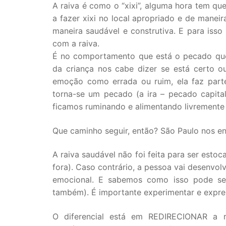
A raiva é como o “xixi”, alguma hora tem qu
a fazer xixi no local apropriado e de mane
maneira saudável e construtiva. E para iss
com a raiva.
É no comportamento que está o pecado que
da criança nos cabe dizer se está certo o
emoção como errada ou ruim, ela faz parte
torna-se um pecado (a ira – pecado capita
ficamos ruminando e alimentando livremente
Que caminho seguir, então? São Paulo nos ensi
A raiva saudável não foi feita para ser esto
fora). Caso contrário, a pessoa vai desenvol
emocional. E sabemos como isso pode ser
também). É importante experimentar e expre
O diferencial está em REDIRECIONAR a r