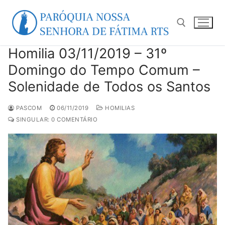
Pular
para
o
conteúdo
Homilia 03/11/2019 – 31º
Pesquisar por:
Domingo do Tempo Comum –
Solenidade de Todos os Santos
PASCOM
06/11/2019
HOMILIAS
SINGULAR: 0 COMENTÁRIO