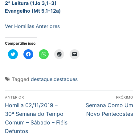
2ª Leitura (1Jo 3,1-3)
Evangelho (Mt 5,1-12a)
Ver Homilias Anteriores
Compartilhe isso:
Clique
Clique
Clique
Clique
Clique
para
para
para
para
para
compartilhar
compartilhar
compartilhar
imprimir(abre
enviar
no
no
no
em
um
Twitter(abre
Facebook(abre
WhatsApp(abre
nova
link
em
em
em
janela)
por
nova
nova
nova
e-
Tagged
destaque
,
destaques
janela)
janela)
janela)
mail
para
um
Navegação
amigo(abre
em
ANTERIOR
PRÓXIMO
nova
de
Post
Próximo
Homilia 02/11/2019 –
Semana Como Um
janela)
anterior:
post:
Post
30ª Semana do Tempo
Novo Pentecostes
Comum – Sábado – Fiéis
Defuntos