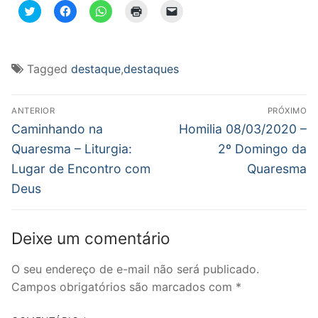
Clique
Clique
Clique
Clique
Clique
para
para
para
para
para
compartilhar
compartilhar
compartilhar
imprimir(abre
enviar
no
no
no
em
um
Twitter(abre
Facebook(abre
WhatsApp(abre
nova
link
em
em
em
janela)
por
nova
nova
nova
e-
Tagged
destaque
,
destaques
janela)
janela)
janela)
mail
para
um
Navegação
amigo(abre
em
ANTERIOR
PRÓXIMO
nova
de
Post
Próximo
Caminhando na
Homilia 08/03/2020 –
janela)
anterior:
post:
Post
Quaresma – Liturgia:
2º Domingo da
Lugar de Encontro com
Quaresma
Deus
Deixe um comentário
O seu endereço de e-mail não será publicado.
Campos obrigatórios são marcados com
*