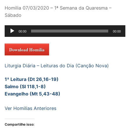
Homilia 07/03/2020 – 1ª Semana da Quaresma –
Sábado
Tocador
00:00
00:00
de
áudio
Download Homilia
Liturgia Diária – Leituras do Dia (Canção Nova)
1ª Leitura (Dt 26,16-19)
Salmo (Sl 118,1-8)
Evangelho (Mt 5,43-48)
Ver Homilias Anteriores
Compartilhe isso: