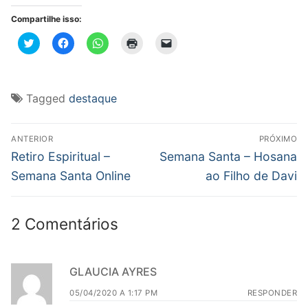
Compartilhe isso:
Clique
Clique
Clique
Clique
Clique
para
para
para
para
para
compartilhar
compartilhar
compartilhar
imprimir(abre
enviar
no
no
no
em
um
Twitter(abre
Facebook(abre
WhatsApp(abre
nova
link
em
em
em
janela)
por
nova
nova
nova
e-
Tagged
destaque
janela)
janela)
janela)
mail
para
um
Navegação
amigo(abre
em
ANTERIOR
PRÓXIMO
nova
de
Post
Próximo
Retiro Espiritual –
Semana Santa – Hosana
janela)
anterior:
post:
Post
Semana Santa Online
ao Filho de Davi
2 Comentários
GLAUCIA AYRES
05/04/2020 A 1:17 PM
RESPONDER