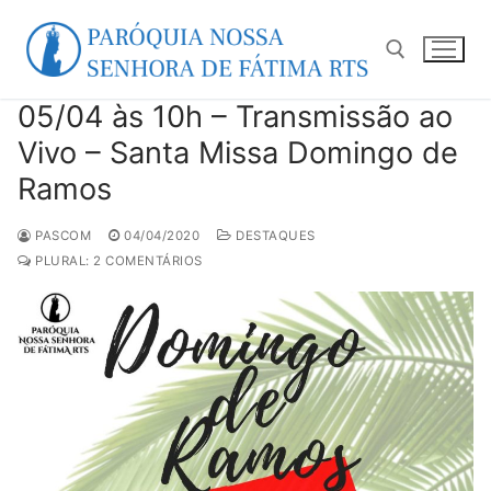
Pular
para
o
conteúdo
05/04 às 10h – Transmissão ao
Pesquisar por:
Vivo – Santa Missa Domingo de
Ramos
PASCOM
04/04/2020
DESTAQUES
PLURAL: 2 COMENTÁRIOS