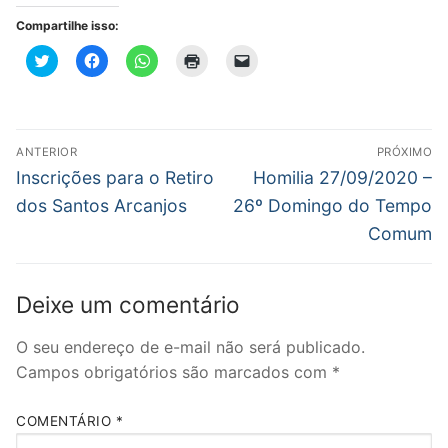
Compartilhe isso:
Clique
Clique
Clique
Clique
Clique
para
para
para
para
para
compartilhar
compartilhar
compartilhar
imprimir(abre
enviar
no
no
no
em
um
Twitter(abre
Facebook(abre
WhatsApp(abre
nova
link
em
em
em
janela)
por
nova
nova
nova
e-
Navegação
janela)
janela)
janela)
mail
ANTERIOR
PRÓXIMO
para
de
Post
Próximo
um
Inscrições para o Retiro
Homilia 27/09/2020 –
amigo(abre
anterior:
post:
em
Post
dos Santos Arcanjos
26º Domingo do Tempo
nova
janela)
Comum
Deixe um comentário
O seu endereço de e-mail não será publicado.
Campos obrigatórios são marcados com
*
COMENTÁRIO
*