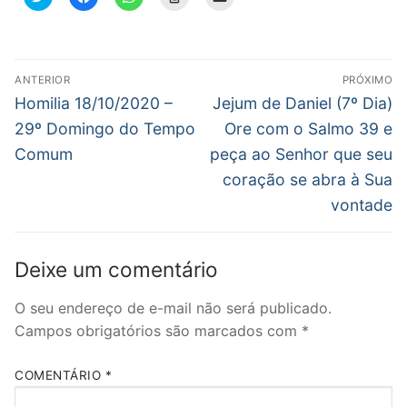
para
para
para
para
para
compartilhar
compartilhar
compartilhar
imprimir(abre
enviar
no
no
no
em
um
Twitter(abre
Facebook(abre
WhatsApp(abre
nova
link
em
em
em
janela)
por
nova
nova
nova
e-
Navegação
janela)
janela)
janela)
mail
ANTERIOR
PRÓXIMO
para
de
Post
Próximo
um
Homilia 18/10/2020 –
Jejum de Daniel (7º Dia)
amigo(abre
anterior:
post:
em
Post
29º Domingo do Tempo
Ore com o Salmo 39 e
nova
janela)
Comum
peça ao Senhor que seu
coração se abra à Sua
vontade
Deixe um comentário
O seu endereço de e-mail não será publicado.
Campos obrigatórios são marcados com
*
COMENTÁRIO
*