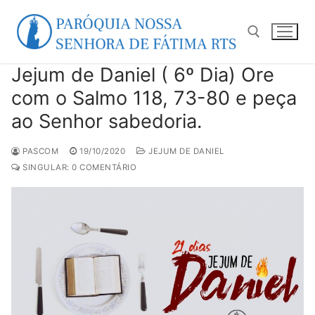
Pular
para
o
conteúdo
Jejum de Daniel ( 6º Dia) Ore
Pesquisar por:
com o Salmo 118, 73-80 e peça
ao Senhor sabedoria.
PASCOM
19/10/2020
JEJUM DE DANIEL
SINGULAR: 0 COMENTÁRIO