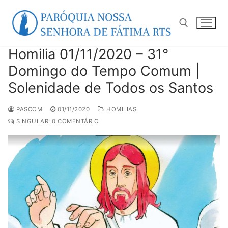
Pular
para
o
conteúdo
Homilia 01/11/2020 – 31°
Pesquisar por:
Domingo do Tempo Comum |
Solenidade de Todos os Santos
PASCOM
01/11/2020
HOMILIAS
SINGULAR: 0 COMENTÁRIO