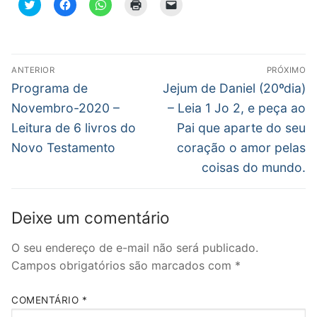
Clique
Clique
Clique
Clique
Clique
para
para
para
para
para
compartilhar
compartilhar
compartilhar
imprimir(abre
enviar
no
no
no
em
um
Twitter(abre
Facebook(abre
WhatsApp(abre
nova
link
em
em
em
janela)
por
nova
nova
nova
e-
Navegação
janela)
janela)
janela)
mail
ANTERIOR
PRÓXIMO
para
de
Post
Próximo
um
Programa de
Jejum de Daniel (20ºdia)
amigo(abre
anterior:
post:
em
Post
Novembro-2020 –
– Leia 1 Jo 2, e peça ao
nova
janela)
Leitura de 6 livros do
Pai que aparte do seu
Novo Testamento
coração o amor pelas
coisas do mundo.
Deixe um comentário
O seu endereço de e-mail não será publicado.
Campos obrigatórios são marcados com
*
COMENTÁRIO
*