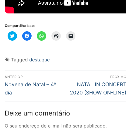
Compartilhe isso:
Clique
Clique
Clique
Clique
Clique
para
para
para
para
para
compartilhar
compartilhar
compartilhar
imprimir(abre
enviar
no
no
no
em
um
Twitter(abre
Facebook(abre
WhatsApp(abre
nova
link
em
em
em
janela)
por
nova
nova
nova
e-
Tagged
destaque
janela)
janela)
janela)
mail
para
um
Navegação
amigo(abre
em
ANTERIOR
PRÓXIMO
nova
de
Post
Próximo
Novena de Natal – 4º
NATAL IN CONCERT
janela)
anterior:
post:
Post
dia
2020 (SHOW ON-LINE)
Deixe um comentário
O seu endereço de e-mail não será publicado.