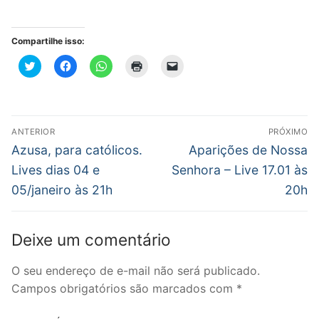
Compartilhe isso:
Clique
Clique
Clique
Clique
Clique
para
para
para
para
para
compartilhar
compartilhar
compartilhar
imprimir(abre
enviar
no
no
no
em
um
Twitter(abre
Facebook(abre
WhatsApp(abre
nova
link
em
em
em
janela)
por
nova
nova
nova
e-
Navegação
janela)
janela)
janela)
mail
ANTERIOR
PRÓXIMO
para
de
Post
Próximo
um
Azusa, para católicos.
Aparições de Nossa
amigo(abre
anterior:
post:
em
Post
Lives dias 04 e
Senhora – Live 17.01 às
nova
janela)
05/janeiro às 21h
20h
Deixe um comentário
O seu endereço de e-mail não será publicado.
Campos obrigatórios são marcados com
*