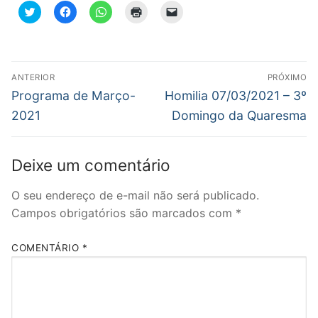
Clique
Clique
Clique
Clique
Clique
para
para
para
para
para
compartilhar
compartilhar
compartilhar
imprimir(abre
enviar
no
no
no
em
um
Twitter(abre
Facebook(abre
WhatsApp(abre
nova
link
em
em
em
janela)
por
nova
nova
nova
e-
Navegação
janela)
janela)
janela)
mail
ANTERIOR
PRÓXIMO
para
de
Post
Próximo
um
Programa de Março-
Homilia 07/03/2021 – 3º
amigo(abre
anterior:
post:
em
Post
2021
Domingo da Quaresma
nova
janela)
Deixe um comentário
O seu endereço de e-mail não será publicado.
Campos obrigatórios são marcados com
*
COMENTÁRIO
*