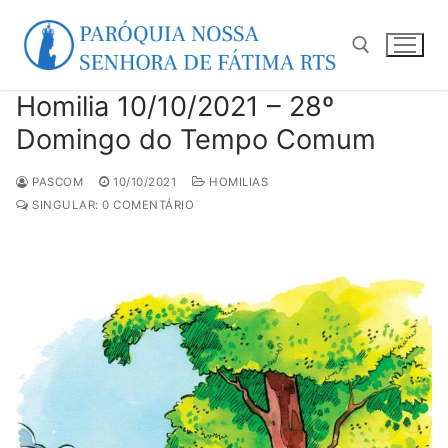
Pular
para
o
conteúdo
Homilia 10/10/2021 – 28º
Pesquisar por:
Domingo do Tempo Comum
PASCOM
10/10/2021
HOMILIAS
SINGULAR: 0 COMENTÁRIO