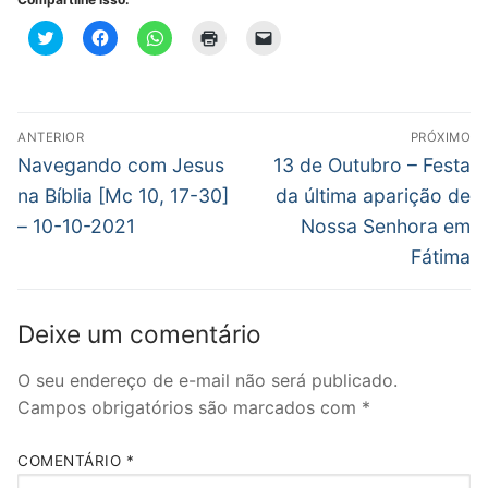
Clique
Clique
Clique
Clique
Clique
para
para
para
para
para
compartilhar
compartilhar
compartilhar
imprimir(abre
enviar
no
no
no
em
um
Twitter(abre
Facebook(abre
WhatsApp(abre
nova
link
em
em
em
janela)
por
nova
nova
nova
e-
Navegação
janela)
janela)
janela)
mail
ANTERIOR
PRÓXIMO
para
de
Post
Próximo
um
Navegando com Jesus
13 de Outubro – Festa
amigo(abre
anterior:
post:
em
Post
na Bíblia [Mc 10, 17-30]
da última aparição de
nova
janela)
– 10-10-2021
Nossa Senhora em
Fátima
Deixe um comentário
O seu endereço de e-mail não será publicado.
Campos obrigatórios são marcados com
*
COMENTÁRIO
*