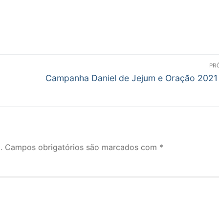
PR
Próximo
Campanha Daniel de Jejum e Oração 2021 
post:
.
Campos obrigatórios são marcados com
*