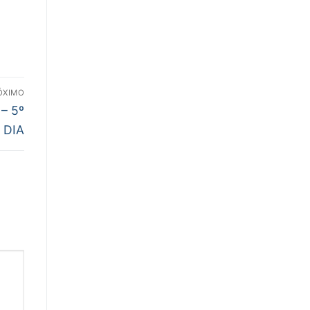
ÓXIMO
– 5º
DIA