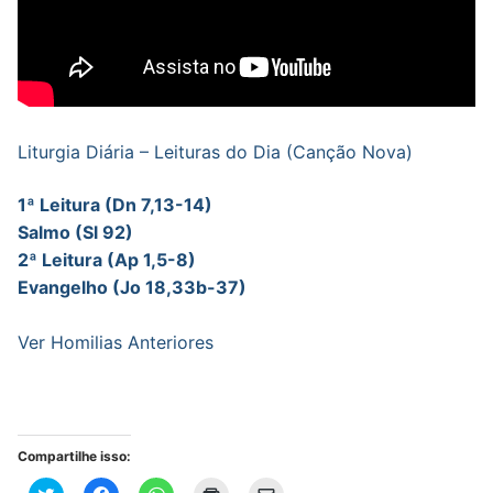
Liturgia Diária – Leituras do Dia (Canção Nova)
1ª Leitura (Dn 7,13-14)
Salmo (Sl 92)
2ª Leitura (Ap 1,5-8)
Evangelho (Jo 18,33b-37)
Ver Homilias Anteriores
Compartilhe isso:
Clique
Clique
Clique
Clique
Clique