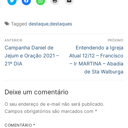
para
para
para
para
para
compartilhar
compartilhar
compartilhar
imprimir(abre
enviar
no
no
no
em
um
Twitter(abre
Facebook(abre
WhatsApp(abre
nova
link
em
em
em
janela)
por
nova
nova
nova
e-
Tagged
destaque
,
destaques
janela)
janela)
janela)
mail
para
um
Navegação
amigo(abre
em
ANTERIOR
PRÓXIMO
nova
de
Post
Próximo
Campanha Daniel de
Entendendo a Igreja
janela)
anterior:
post:
Post
Jejum e Oração 2021 –
Atual 12/12 – Francisco
21º DIA
– Ir MARTINA – Abadia
de Sta Walburga
Deixe um comentário
O seu endereço de e-mail não será publicado.
Campos obrigatórios são marcados com
*
COMENTÁRIO
*