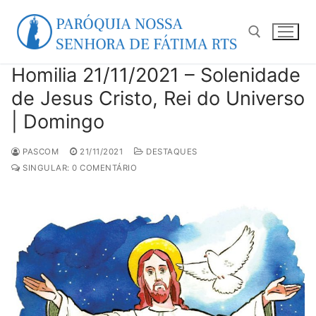
Pular
para
o
conteúdo
Homilia 21/11/2021 – Solenidade
Pesquisar por:
de Jesus Cristo, Rei do Universo
| Domingo
PASCOM
21/11/2021
DESTAQUES
SINGULAR: 0 COMENTÁRIO