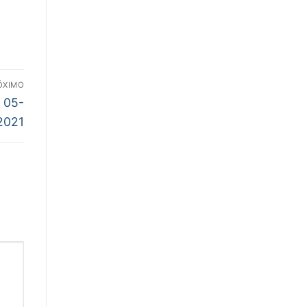
ÓXIMO
– 05-
2021