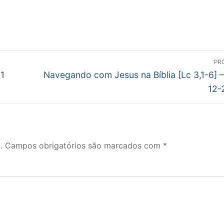
PR
Próximo
1
Navegando com Jesus na Bíblia [Lc 3,1-6] 
post:
12-
.
Campos obrigatórios são marcados com
*