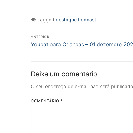
compartilhar
compartilhar
compartilhar
imprimir(abre
enviar
no
no
no
em
um
Twitter(abre
Facebook(abre
WhatsApp(abre
nova
link
em
em
em
janela)
por
nova
nova
nova
e-
Tagged
destaque
,
Podcast
janela)
janela)
janela)
mail
para
um
Navegação
amigo(abre
em
ANTERIOR
nova
Post
de
Youcat para Crianças – 01 dezembro 202
janela)
anterior:
Post
Deixe um comentário
O seu endereço de e-mail não será publicado
COMENTÁRIO
*