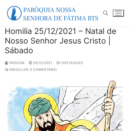
Pular
para
o
conteúdo
Homilia 25/12/2021 – Natal de
Pesquisar por:
Nosso Senhor Jesus Cristo |
Sábado
PASCOM
26/12/2021
DESTAQUES
SINGULAR: 0 COMENTÁRIO