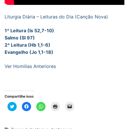
Liturgia Diária – Leituras do Dia (Canção Nova)
1ª Leitura (Is 52,7-10)
Salmo (Sl 97)
2ª Leitura (Hb 1,1-6)
Evangelho (Jo 1,1-18)
Ver Homilias Anteriores
Compartilhe isso:
Clique
Clique
Clique
Clique
Clique
para
para
para
para
para
compartilhar
compartilhar
compartilhar
imprimir(abre
enviar
no
no
no
em
um
Twitter(abre
Facebook(abre
WhatsApp(abre
nova
link
em
em
em
janela)
por
nova
nova
nova
e-