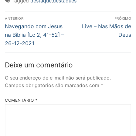
Tagged
destaque
,
destaques
janela)
janela)
janela)
mail
para
um
Navegação
amigo(abre
em
ANTERIOR
PRÓXIMO
nova
de
Post
Próximo
Navegando com Jesus
Live – Nas Mãos de
janela)
anterior:
post:
Post
na Bíblia [Lc 2, 41-52] –
Deus
26-12-2021
Deixe um comentário
O seu endereço de e-mail não será publicado.
Campos obrigatórios são marcados com
*
COMENTÁRIO
*