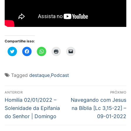
Compartilhe isso:
Clique
Clique
Clique
Clique
Clique
para
para
para
para
para
compartilhar
compartilhar
compartilhar
imprimir(abre
enviar
no
no
no
em
um
Twitter(abre
Facebook(abre
WhatsApp(abre
nova
link
em
em
em
janela)
por
nova
nova
nova
e-
Tagged
destaque
,
Podcast
janela)
janela)
janela)
mail
para
um
Navegação
amigo(abre
em
ANTERIOR
PRÓXIMO
nova
de
Post
Próximo
Homilia 02/01/2022 –
Navegando com Jesus
janela)
anterior:
post:
Post
Solenidade da Epifania
na Bíblia [Lc 3,15-22] –
do Senhor | Domingo
09-01-2022