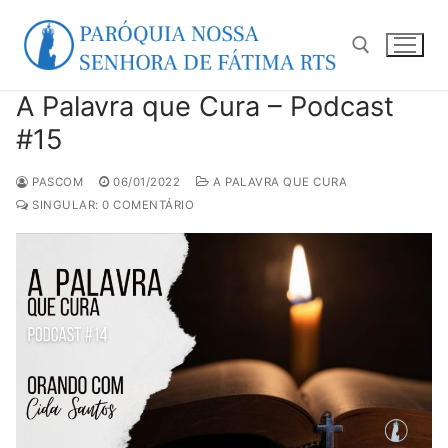
Pular
para
o
conteúdo
A Palavra que Cura – Podcast
Pesquisar por:
#15
PASCOM
06/01/2022
A PALAVRA QUE CURA
SINGULAR: 0 COMENTÁRIO