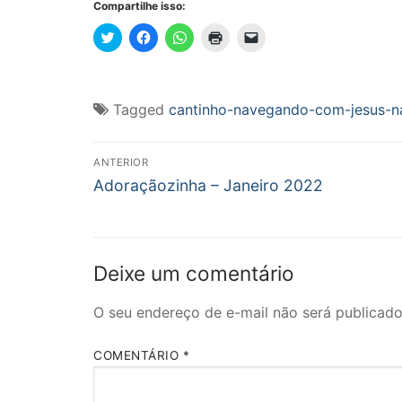
Compartilhe isso:
Clique
Clique
Clique
Clique
Clique
para
para
para
para
para
compartilhar
compartilhar
compartilhar
imprimir(abre
enviar
no
no
no
em
um
Twitter(abre
Facebook(abre
WhatsApp(abre
nova
link
em
em
em
janela)
por
nova
nova
nova
e-
Tagged
cantinho-navegando-com-jesus-na
janela)
janela)
janela)
mail
para
um
Navegação
amigo(abre
em
ANTERIOR
nova
Post
de
Adoraçãozinha – Janeiro 2022
janela)
anterior:
Post
Deixe um comentário
O seu endereço de e-mail não será publicado
COMENTÁRIO
*