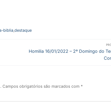
-biblia
,
destaque
PR
Próximo
Homilia 16/01/2022 – 2º Domingo do T
post:
Co
.
Campos obrigatórios são marcados com
*