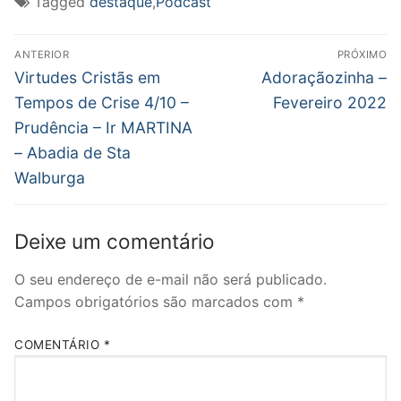
Tagged
destaque
,
Podcast
janela)
janela)
janela)
mail
para
um
Navegação
amigo(abre
em
ANTERIOR
PRÓXIMO
nova
de
Post
Próximo
Virtudes Cristãs em
Adoraçãozinha –
janela)
anterior:
post:
Post
Tempos de Crise 4/10 –
Fevereiro 2022
Prudência – Ir MARTINA
– Abadia de Sta
Walburga
Deixe um comentário
O seu endereço de e-mail não será publicado.
Campos obrigatórios são marcados com
*
COMENTÁRIO
*