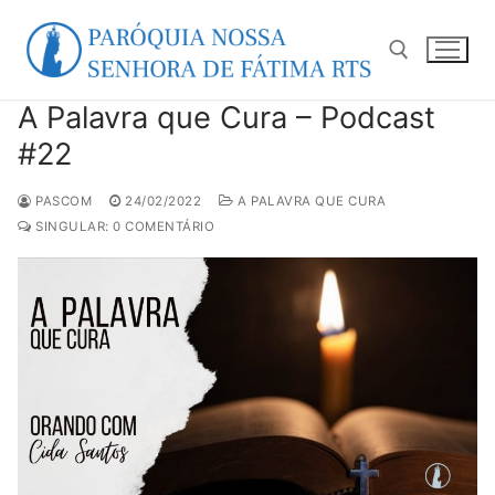
Pular
para
o
conteúdo
A Palavra que Cura – Podcast
Pesquisar por:
#22
PASCOM
24/02/2022
A PALAVRA QUE CURA
SINGULAR: 0 COMENTÁRIO