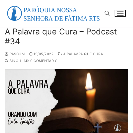
Pular
para
o
conteúdo
A Palavra que Cura – Podcast
Pesquisar por:
#34
PASCOM
19/05/2022
A PALAVRA QUE CURA
SINGULAR: 0 COMENTÁRIO