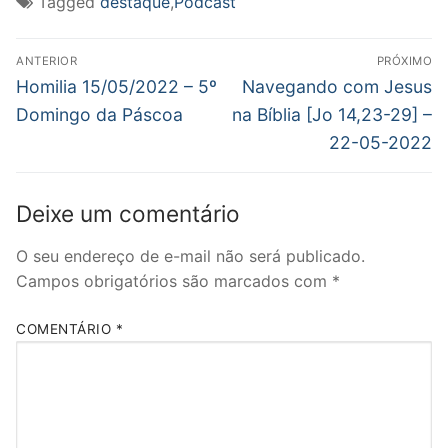
Tagged
destaque
,
Podcast
janela)
janela)
janela)
mail
para
um
Navegação
amigo(abre
em
ANTERIOR
PRÓXIMO
nova
de
Post
Próximo
Homilia 15/05/2022 – 5º
Navegando com Jesus
janela)
anterior:
post:
Post
Domingo da Páscoa
na Bíblia [Jo 14,23-29] –
22-05-2022
Deixe um comentário
O seu endereço de e-mail não será publicado.
Campos obrigatórios são marcados com
*
COMENTÁRIO
*