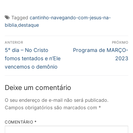
compartilhar
compartilhar
compartilhar
imprimir(abre
enviar
no
no
no
em
um
Twitter(abre
Facebook(abre
WhatsApp(abre
nova
link
em
em
em
janela)
por
nova
nova
nova
e-
Tagged
cantinho-navegando-com-jesus-na-
janela)
janela)
janela)
mail
para
biblia
,
destaque
um
amigo(abre
em
Navegação
nova
janela)
ANTERIOR
PRÓXIMO
de
Post
Próximo
5° dia – No Cristo
Programa de MARÇO-
anterior:
post:
Post
fomos tentados e n’Ele
2023
vencemos o demônio
Deixe um comentário
O seu endereço de e-mail não será publicado.
Campos obrigatórios são marcados com
*
COMENTÁRIO
*