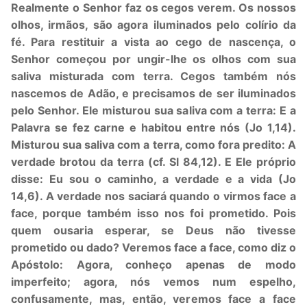
Realmente o Senhor faz os cegos verem. Os nossos
olhos, irmãos, são agora iluminados pelo colírio da
fé. Para restituir a vista ao cego de nascença, o
Senhor começou por ungir-lhe os olhos com sua
saliva misturada com terra. Cegos também nós
nascemos de Adão, e precisamos de ser iluminados
pelo Senhor. Ele misturou sua saliva com a terra: E a
Palavra se fez carne e habitou entre nós (Jo 1,14).
Misturou sua saliva com a terra, como fora predito: A
verdade brotou da terra (cf. Sl 84,12). E Ele próprio
disse: Eu sou o caminho, a verdade e a vida (Jo
14,6). A verdade nos saciará quando o virmos face a
face, porque também isso nos foi prometido. Pois
quem ousaria esperar, se Deus não tivesse
prometido ou dado? Veremos face a face, como diz o
Apóstolo: Agora, conheço apenas de modo
imperfeito; agora, nós vemos num espelho,
confusamente, mas, então, veremos face a face