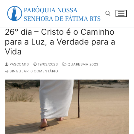
Pular
para
o
conteúdo
26° dia – Cristo é o Caminho
Pesquisar por:
para a Luz, a Verdade para a
Vida
PASCOM16
19/03/2023
QUARESMA 2023
SINGULAR: 0 COMENTÁRIO