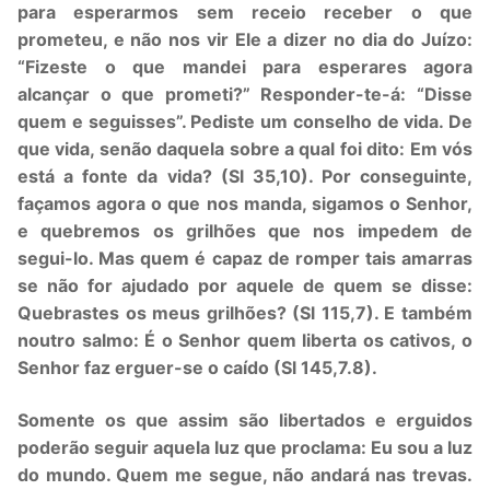
para esperarmos sem receio receber o que
prometeu, e não nos vir Ele a dizer no dia do Juízo:
“Fizeste o que mandei para esperares agora
alcançar o que prometi?” Responder-te-á: “Disse
quem e seguisses”. Pediste um conselho de vida. De
que vida, senão daquela sobre a qual foi dito: Em vós
está a fonte da vida? (Sl 35,10). Por conseguinte,
façamos agora o que nos manda, sigamos o Senhor,
e quebremos os grilhões que nos impedem de
segui-lo. Mas quem é capaz de romper tais amarras
se não for ajudado por aquele de quem se disse:
Quebrastes os meus grilhões? (Sl 115,7). E também
noutro salmo: É o Senhor quem liberta os cativos, o
Senhor faz erguer-se o caído (Sl 145,7.8).
Somente os que assim são libertados e erguidos
poderão seguir aquela luz que proclama: Eu sou a luz
do mundo. Quem me segue, não andará nas trevas.