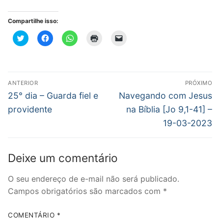
Compartilhe isso:
Clique
Clique
Clique
Clique
Clique
para
para
para
para
para
compartilhar
compartilhar
compartilhar
imprimir(abre
enviar
no
no
no
em
um
Twitter(abre
Facebook(abre
WhatsApp(abre
nova
link
em
em
em
janela)
por
nova
nova
nova
e-
Navegação
janela)
janela)
janela)
mail
ANTERIOR
PRÓXIMO
para
de
Post
Próximo
um
25° dia – Guarda fiel e
Navegando com Jesus
amigo(abre
anterior:
post:
em
Post
providente
na Bíblia [Jo 9,1-41] –
nova
janela)
19-03-2023
Deixe um comentário
O seu endereço de e-mail não será publicado.
Campos obrigatórios são marcados com
*
COMENTÁRIO
*