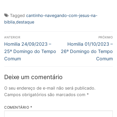
compartilhar
compartilhar
compartilhar
imprimir(abre
enviar
no
no
no
em
um
Twitter(abre
Facebook(abre
WhatsApp(abre
nova
link
em
em
em
janela)
por
nova
nova
nova
e-
Tagged
cantinho-navegando-com-jesus-na-
janela)
janela)
janela)
mail
para
biblia
,
destaque
um
amigo(abre
em
Navegação
nova
janela)
ANTERIOR
PRÓXIMO
de
Post
Próximo
Homilia 24/09/2023 –
Homilia 01/10/2023 –
anterior:
post:
Post
25º Domingo do Tempo
26º Domingo do Tempo
Comum
Comum
Deixe um comentário
O seu endereço de e-mail não será publicado.
Campos obrigatórios são marcados com
*
COMENTÁRIO
*