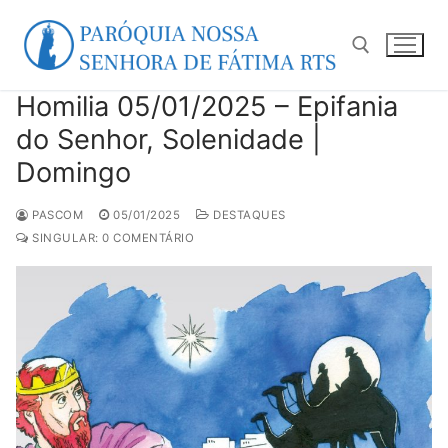
Pular
para
o
conteúdo
Homilia 05/01/2025 – Epifania
Pesquisar por:
do Senhor, Solenidade |
Domingo
PASCOM
05/01/2025
DESTAQUES
SINGULAR: 0 COMENTÁRIO