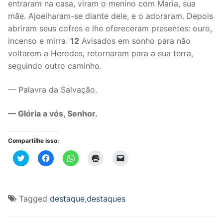
entraram na casa, viram o menino com Maria, sua
mãe. Ajoelharam-se diante dele, e o adoraram. Depois
abriram seus cofres e lhe ofereceram presentes: ouro,
incenso e mirra.
12
Avisados em sonho para não
voltarem a Herodes, retornaram para a sua terra,
seguindo outro caminho.
— Palavra da Salvação.
— Glória a vós, Senhor.
Compartilhe isso:
Clique
Clique
Clique
Clique
Clique
para
para
para
para
para
compartilhar
compartilhar
compartilhar
imprimir(abre
enviar
no
no
no
em
um
Twitter(abre
Facebook(abre
WhatsApp(abre
nova
link
em
em
em
janela)
por
nova
nova
nova
e-
Tagged
destaque
,
destaques
janela)
janela)
janela)
mail
para
um
amigo(abre