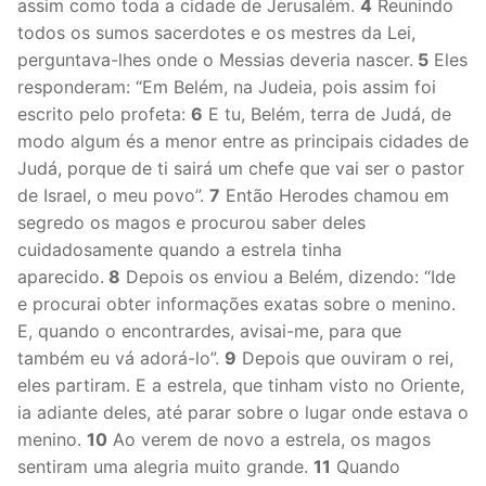
assim como toda a cidade de Jerusalém.
4
Reunindo
todos os sumos sacerdotes e os mestres da Lei,
perguntava-lhes onde o Messias deveria nascer.
5
Eles
responderam: “Em Belém, na Judeia, pois assim foi
escrito pelo profeta:
6
E tu, Belém, terra de Judá, de
modo algum és a menor entre as principais cidades de
Judá, porque de ti sairá um chefe que vai ser o pastor
de Israel, o meu povo”.
7
Então Herodes chamou em
segredo os magos e procurou saber deles
cuidadosamente quando a estrela tinha
aparecido.
8
Depois os enviou a Belém, dizendo: “Ide
e procurai obter informações exatas sobre o menino.
E, quando o encontrardes, avisai-me, para que
também eu vá adorá-lo”.
9
Depois que ouviram o rei,
eles partiram. E a estrela, que tinham visto no Oriente,
ia adiante deles, até parar sobre o lugar onde estava o
menino.
10
Ao verem de novo a estrela, os magos
sentiram uma alegria muito grande.
11
Quando