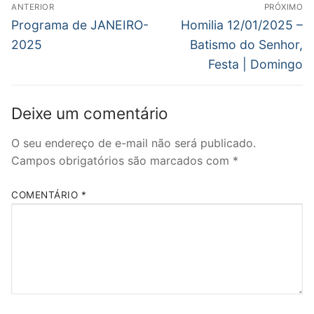
Navegação
em
ANTERIOR
PRÓXIMO
nova
de
Post
Próximo
Programa de JANEIRO-
Homilia 12/01/2025 –
janela)
anterior:
post:
Post
2025
Batismo do Senhor,
Festa | Domingo
Deixe um comentário
O seu endereço de e-mail não será publicado.
Campos obrigatórios são marcados com
*
COMENTÁRIO
*