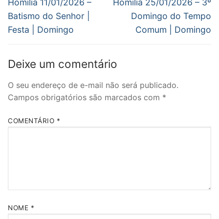
de
Post
Próximo
Homilia 11/01/2026 –
Homilia 25/01/2026 – 3º
janela)
anterior:
post:
Post
Batismo do Senhor |
Domingo do Tempo
Festa | Domingo
Comum | Domingo
Deixe um comentário
O seu endereço de e-mail não será publicado.
Campos obrigatórios são marcados com
*
COMENTÁRIO
*
NOME
*