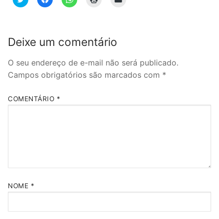
para
para
para
para
para
compartilhar
compartilhar
compartilhar
imprimir(abre
enviar
no
no
no
em
um
Twitter(abre
Facebook(abre
WhatsApp(abre
nova
link
em
em
em
janela)
por
nova
nova
nova
e-
Deixe um comentário
janela)
janela)
janela)
mail
para
um
amigo(abre
O seu endereço de e-mail não será publicado.
em
Campos obrigatórios são marcados com
*
nova
janela)
COMENTÁRIO
*
NOME
*