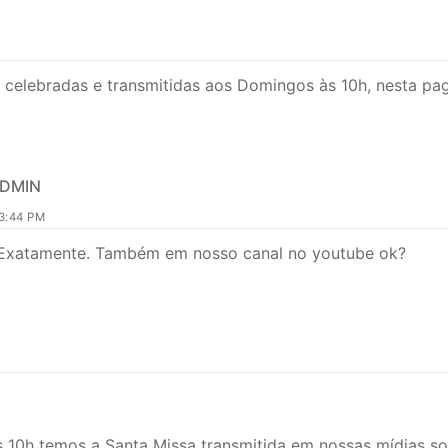
 celebradas e transmitidas aos Domingos às 10h, nesta pag
ADMIN
3:44 PM
 Exatamente. Também em nosso canal no youtube ok?
 10h temos a Santa Missa transmitida em nossas mídias soc