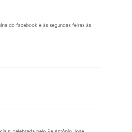
ina do facebook e às segundas feiras às
iais, celebrada pelo Pe Antônio José.