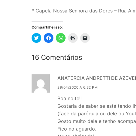
* Capela Nossa Senhora das Dores – Rua Alm
Compartilhe isso:
Clique
Clique
Clique
Clique
Clique
para
para
para
para
para
compartilhar
compartilhar
compartilhar
imprimir(abre
enviar
no
no
no
em
um
Twitter(abre
Facebook(abre
WhatsApp(abre
nova
link
16 Comentários
em
em
em
janela)
por
nova
nova
nova
e-
janela)
janela)
janela)
mail
para
um
amigo(abre
ANATERCIA ANDRETTI DE AZEV
em
nova
29/04/2020 A 6:32 PM
janela)
Boa noite!!
Gostaria de saber se está tendo l
(face da paróquia ou dele ou YouT
Gosto muito dele e tenho acompan
Fico no aguardo.