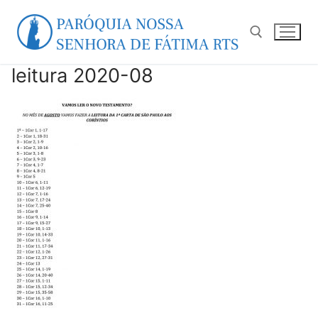
Pular
para
o
conteúdo
leitura 2020-08
Pesquisar por: