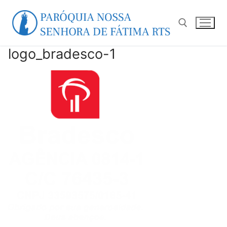
Pular
para
o
conteúdo
logo_bradesco-1
Pesquisar por: