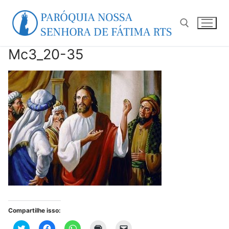
Pular
para
o
conteúdo
Mc3_20-35
Pesquisar por:
Compartilhe isso:
Clique
Clique
Clique
Clique
Clique