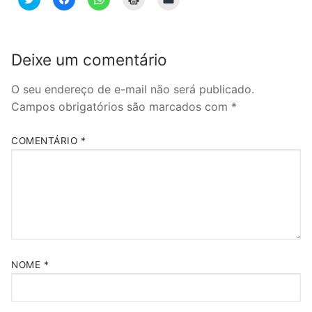
para
para
para
para
para
compartilhar
compartilhar
compartilhar
imprimir(abre
enviar
no
no
no
em
um
Twitter(abre
Facebook(abre
WhatsApp(abre
nova
link
em
em
em
janela)
por
nova
nova
nova
e-
Deixe um comentário
janela)
janela)
janela)
mail
para
um
amigo(abre
O seu endereço de e-mail não será publicado.
em
Campos obrigatórios são marcados com
*
nova
janela)
COMENTÁRIO
*
NOME
*