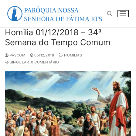
Pular
para
o
conteúdo
Homilia 01/12/2018 – 34ª
Pesquisar por:
Semana do Tempo Comum
PASCOM
05/12/2018
HOMILIAS
SINGULAR: 0 COMENTÁRIO