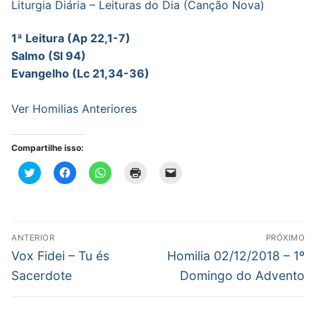
Liturgia Diária – Leituras do Dia (Canção Nova)
1ª Leitura (Ap 22,1-7)
Salmo (Sl 94)
Evangelho (Lc 21,34-36)
Ver Homilias Anteriores
Compartilhe isso:
Clique
Clique
Clique
Clique
Clique
para
para
para
para
para
compartilhar
compartilhar
compartilhar
imprimir(abre
enviar
no
no
no
em
um
Twitter(abre
Facebook(abre
WhatsApp(abre
nova
link
em
em
em
janela)
por
nova
nova
nova
e-
Navegação
janela)
janela)
janela)
mail
ANTERIOR
PRÓXIMO
para
de
Post
Próximo
um
Vox Fidei – Tu és
Homilia 02/12/2018 – 1º
amigo(abre
anterior:
post:
em
Post
Sacerdote
Domingo do Advento
nova
janela)