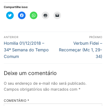
Compartilhe isso:
Clique
Clique
Clique
Clique
Clique
para
para
para
para
para
compartilhar
compartilhar
compartilhar
imprimir(abre
enviar
no
no
no
em
um
Twitter(abre
Facebook(abre
WhatsApp(abre
nova
link
em
em
em
janela)
por
nova
nova
nova
e-
Navegação
janela)
janela)
janela)
mail
ANTERIOR
PRÓXIMO
para
de
Post
Próximo
um
Homilia 01/12/2018 –
Verbum Fidei –
amigo(abre
anterior:
post:
em
Post
34ª Semana do Tempo
Recomeçar (Mc 1, 29-
nova
janela)
Comum
34)
Deixe um comentário
O seu endereço de e-mail não será publicado.
Campos obrigatórios são marcados com
*
COMENTÁRIO
*