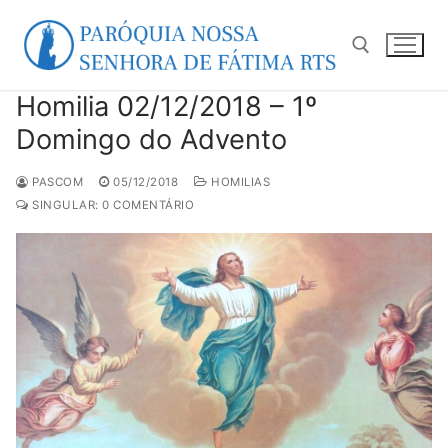
Pular
para
o
conteúdo
Homilia 02/12/2018 – 1º
Pesquisar por:
Domingo do Advento
PASCOM
05/12/2018
HOMILIAS
SINGULAR: 0 COMENTÁRIO