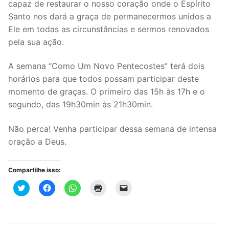
capaz de restaurar o nosso coração onde o Espírito
Santo nos dará a graça de permanecermos unidos a
Ele em todas as circunstâncias e sermos renovados
pela sua ação.
A semana “Como Um Novo Pentecostes” terá dois
horários para que todos possam participar deste
momento de graças. O primeiro das 15h às 17h e o
segundo, das 19h30min às 21h30min.
Não perca! Venha participar dessa semana de intensa
oração a Deus.
Compartilhe isso:
Clique
Clique
Clique
Clique
Clique
para
para
para
para
para
compartilhar
compartilhar
compartilhar
imprimir(abre
enviar
no
no
no
em
um
Twitter(abre
Facebook(abre
WhatsApp(abre
nova
link
em
em
em
janela)
por
nova
nova
nova
e-