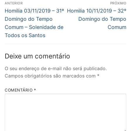
Navegação
janela)
janela)
janela)
mail
ANTERIOR
PRÓXIMO
para
de
Post
Próximo
um
Homilia 03/11/2019 – 31º
Homilia 10/11/2019 – 32º
amigo(abre
anterior:
post:
em
Post
Domingo do Tempo
Domingo do Tempo
nova
janela)
Comum – Solenidade de
Comum
Todos os Santos
Deixe um comentário
O seu endereço de e-mail não será publicado.
Campos obrigatórios são marcados com
*
COMENTÁRIO
*