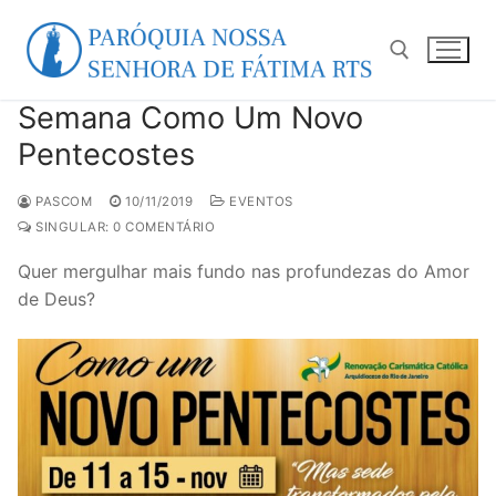
Pular
para
o
conteúdo
Semana Como Um Novo
Pesquisar por:
Pentecostes
PASCOM
10/11/2019
EVENTOS
SINGULAR: 0 COMENTÁRIO
Quer mergulhar mais fundo nas profundezas do Amor
de Deus?