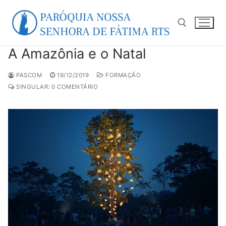
Pular
para
o
conteúdo
A Amazônia e o Natal
Pesquisar por:
PASCOM
19/12/2019
FORMAÇÃO
SINGULAR: 0 COMENTÁRIO