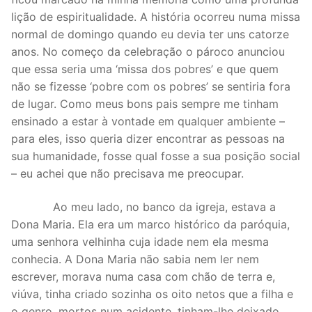
lição de espiritualidade. A história ocorreu numa missa
normal de domingo quando eu devia ter uns catorze
anos. No começo da celebração o pároco anunciou
que essa seria uma ‘missa dos pobres’ e que quem
não se fizesse ‘pobre com os pobres’ se sentiria fora
de lugar. Como meus bons pais sempre me tinham
ensinado a estar à vontade em qualquer ambiente –
para eles, isso queria dizer encontrar as pessoas na
sua humanidade, fosse qual fosse a sua posição social
– eu achei que não precisava me preocupar.
Ao meu lado, no banco da igreja, estava a
Dona Maria. Ela era um marco histórico da paróquia,
uma senhora velhinha cuja idade nem ela mesma
conhecia. A Dona Maria não sabia nem ler nem
escrever, morava numa casa com chão de terra e,
viúva, tinha criado sozinha os oito netos que a filha e
o genro, mortos num acidente, tinham-lhe deixado.