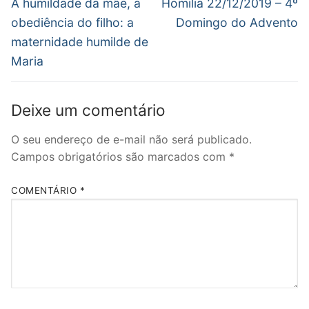
de
Post
Próximo
um
A humildade da mãe, a
Homilia 22/12/2019 – 4º
amigo(abre
anterior:
post:
em
Post
obediência do filho: a
Domingo do Advento
nova
janela)
maternidade humilde de
Maria
Deixe um comentário
O seu endereço de e-mail não será publicado.
Campos obrigatórios são marcados com
*
COMENTÁRIO
*