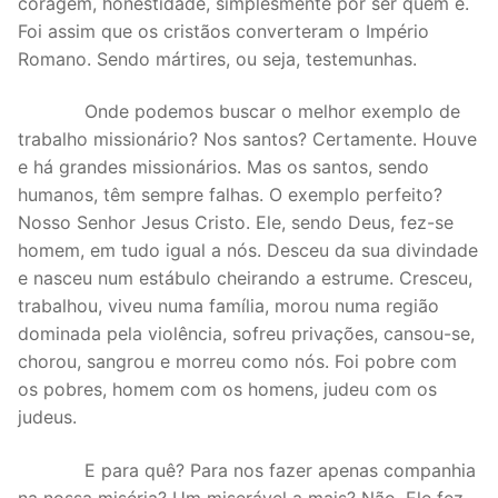
coragem, honestidade, simplesmente por ser quem é.
Foi assim que os cristãos converteram o Império
Romano. Sendo mártires, ou seja, testemunhas.
Onde podemos buscar o melhor exemplo de
trabalho missionário? Nos santos? Certamente. Houve
e há grandes missionários. Mas os santos, sendo
humanos, têm sempre falhas. O exemplo perfeito?
Nosso Senhor Jesus Cristo. Ele, sendo Deus, fez-se
homem, em tudo igual a nós. Desceu da sua divindade
e nasceu num estábulo cheirando a estrume. Cresceu,
trabalhou, viveu numa família, morou numa região
dominada pela violência, sofreu privações, cansou-se,
chorou, sangrou e morreu como nós. Foi pobre com
os pobres, homem com os homens, judeu com os
judeus.
E para quê? Para nos fazer apenas companhia
na nossa miséria? Um miserável a mais? Não. Ele fez-