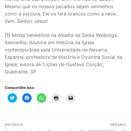
Mesmo que os nossos pecados sejam vermelhos
como a púrpura, Ele os fará brancos como a neve…
Vem, Senhor Jesus!
[1]
Monja beneditina na Abadia de Santa Walburga,
Alemanha; doutora em História da Igreja
contemporânea pela Universidade de Navarra,
Espanha; professora de História e Doutrina Social da
Igreja; autora de ‘Lições de Gustavo Corção’,
Quadrante, SP.
Compartilhe isso:
Clique
Clique
Clique
Clique
Clique
para
para
para
para
para
compartilhar
compartilhar
compartilhar
imprimir(abre
enviar
no
no
no
em
um
Twitter(abre
Facebook(abre
WhatsApp(abre
nova
link
em
em
em
janela)
por
nova
nova
nova
e-
Navegação
janela)
janela)
janela)
mail
ANTERIOR
PRÓXIMO
para