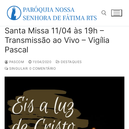
Pular
para
o
conteúdo
Santa Missa 11/04 às 19h –
Pesquisar por:
Transmissão ao Vivo – Vigília
Pascal
PASCOM
11/04/2020
DESTAQUES
SINGULAR: 0 COMENTÁRIO