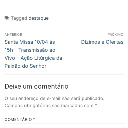
compartilhar
compartilhar
compartilhar
imprimir(abre
enviar
no
no
no
em
um
Twitter(abre
Facebook(abre
WhatsApp(abre
nova
link
em
em
em
janela)
por
nova
nova
nova
e-
Tagged
destaque
janela)
janela)
janela)
mail
para
um
Navegação
amigo(abre
em
ANTERIOR
PRÓXIMO
nova
de
Post
Próximo
Santa Missa 10/04 às
Dízimos e Ofertas
janela)
anterior:
post:
Post
15h – Transmissão ao
Vivo – Ação Litúrgica da
Paixão do Senhor
Deixe um comentário
O seu endereço de e-mail não será publicado.
Campos obrigatórios são marcados com
*
COMENTÁRIO
*