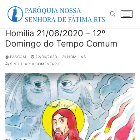
Pular
para
o
conteúdo
Homilia 21/06/2020 – 12º
Pesquisar por:
Domingo do Tempo Comum
PASCOM
22/06/2020
HOMILIAS
SINGULAR: 0 COMENTÁRIO