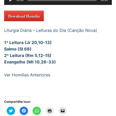
de
áudio
Download Homilia
Liturgia Diária – Leituras do Dia (Canção Nova)
1ª Leitura (Jr 20,10-13)
Salmo (Sl 68)
2ª Leitura (Rm 5,12-15)
Evangelho (Mt 10,26-33)
Ver Homilias Anteriores
Compartilhe isso:
Clique
Clique
Clique
Clique
Clique
para
para
para
para
para