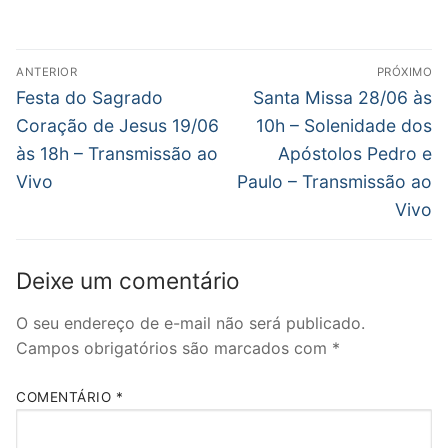
compartilhar
compartilhar
compartilhar
imprimir(abre
enviar
no
no
no
em
um
Twitter(abre
Facebook(abre
WhatsApp(abre
nova
link
em
em
em
janela)
por
nova
nova
nova
e-
Navegação
janela)
janela)
janela)
mail
ANTERIOR
PRÓXIMO
para
de
Post
Próximo
um
Festa do Sagrado
Santa Missa 28/06 às
amigo(abre
anterior:
post:
em
Post
Coração de Jesus 19/06
10h – Solenidade dos
nova
janela)
às 18h – Transmissão ao
Apóstolos Pedro e
Vivo
Paulo – Transmissão ao
Vivo
Deixe um comentário
O seu endereço de e-mail não será publicado.
Campos obrigatórios são marcados com
*
COMENTÁRIO
*