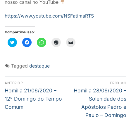
nosso canal no YouTube
https://www.youtube.com/NSFatimaRTS
Compartilhe isso:
Clique
Clique
Clique
Clique
Clique
para
para
para
para
para
compartilhar
compartilhar
compartilhar
imprimir(abre
enviar
no
no
no
em
um
Twitter(abre
Facebook(abre
WhatsApp(abre
nova
link
em
em
em
janela)
por
nova
nova
nova
e-
Tagged
destaque
janela)
janela)
janela)
mail
para
um
Navegação
amigo(abre
em
ANTERIOR
PRÓXIMO
nova
de
Post
Próximo
Homilia 21/06/2020 –
Homilia 28/06/2020 –
janela)
anterior:
post:
Post
12º Domingo do Tempo
Solenidade dos
Comum
Apóstolos Pedro e
Paulo – Domingo