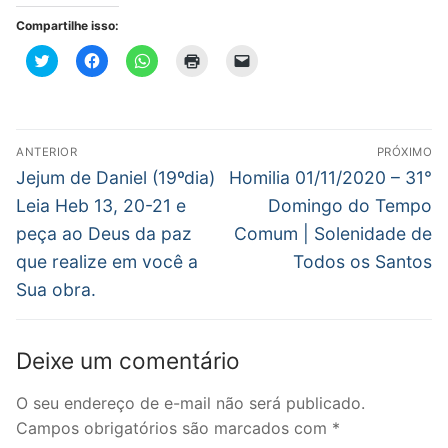
Compartilhe isso:
Clique
Clique
Clique
Clique
Clique
para
para
para
para
para
compartilhar
compartilhar
compartilhar
imprimir(abre
enviar
no
no
no
em
um
Twitter(abre
Facebook(abre
WhatsApp(abre
nova
link
em
em
em
janela)
por
nova
nova
nova
e-
Navegação
janela)
janela)
janela)
mail
ANTERIOR
PRÓXIMO
para
de
Post
Próximo
um
Jejum de Daniel (19ºdia)
Homilia 01/11/2020 – 31°
amigo(abre
anterior:
post:
em
Post
Leia Heb 13, 20-21 e
Domingo do Tempo
nova
janela)
peça ao Deus da paz
Comum | Solenidade de
que realize em você a
Todos os Santos
Sua obra.
Deixe um comentário
O seu endereço de e-mail não será publicado.
Campos obrigatórios são marcados com
*