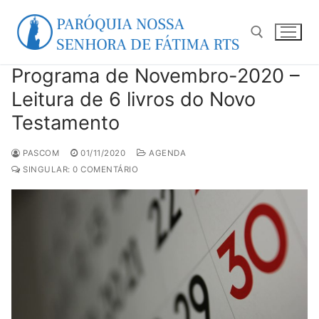
Pular
para
o
conteúdo
Programa de Novembro-2020 –
Pesquisar por:
Leitura de 6 livros do Novo
Testamento
PASCOM
01/11/2020
AGENDA
SINGULAR: 0 COMENTÁRIO