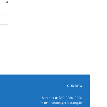
CONTATO
Secretaria:
(21) 2289-2099
fatima.tsantos@arqrio.org.br