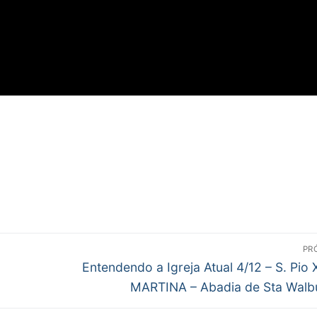
PR
Próximo
Entendendo a Igreja Atual 4/12 – S. Pio X
post:
MARTINA – Abadia de Sta Walb